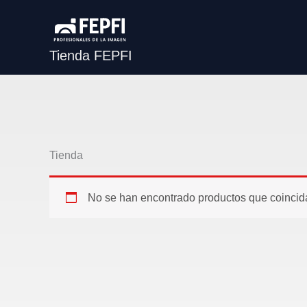
Ir
al
contenido
Tienda FEPFI
Tienda
No se han encontrado productos que coincida